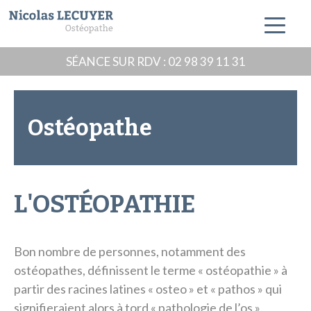
SÉANCE SUR RDV : 02 98 39 11 31
Skip
to
Ostéopathe
content
L'OSTÉOPATHIE
Bon nombre de personnes, notamment des
ostéopathes, définissent le terme « ostéopathie » à
partir des racines latines « osteo » et « pathos » qui
signifieraient alors à tord
« pathologie de l’os »
.